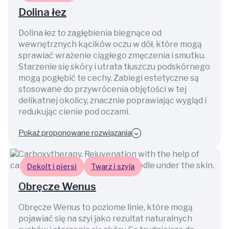
Dolina łez
Dolina łez to zagłębienia biegnące od
wewnętrznych kącików oczu w dół, które mogą
sprawiać wrażenie ciągłego zmęczenia i smutku.
Starzenie się skóry i utrata tłuszczu podskórnego
mogą pogłębić te cechy. Zabiegi estetyczne są
stosowane do przywrócenia objętości w tej
delikatnej okolicy, znacznie poprawiając wygląd i
redukując cienie pod oczami.
Pokaż proponowane rozwiązania
Dekolt i piersi
Twarz i szyja
Obręcze Wenus
Obręcze Wenus to poziome linie, które mogą
pojawiać się na szyi jako rezultat naturalnych