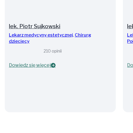
lek. Piotr Sujkowski
le
Lekarz medycyny estetycznej
,
Chirurg
Le
dziecięcy
Po
210 opinii
Dowiedz się więcej
Do