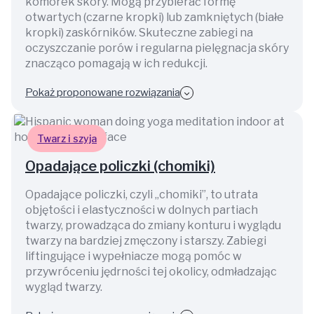
komórek skóry. Mogą przybierać formę
otwartych (czarne kropki) lub zamkniętych (białe
kropki) zaskórników. Skuteczne zabiegi na
oczyszczanie porów i regularna pielęgnacja skóry
znacząco pomagają w ich redukcji.
Pokaż proponowane rozwiązania
Twarz i szyja
Opadające policzki (chomiki)
Opadające policzki, czyli „chomiki”, to utrata
objętości i elastyczności w dolnych partiach
twarzy, prowadząca do zmiany konturu i wyglądu
twarzy na bardziej zmęczony i starszy. Zabiegi
liftingujące i wypełniacze mogą pomóc w
przywróceniu jędrności tej okolicy, odmładzając
wygląd twarzy.