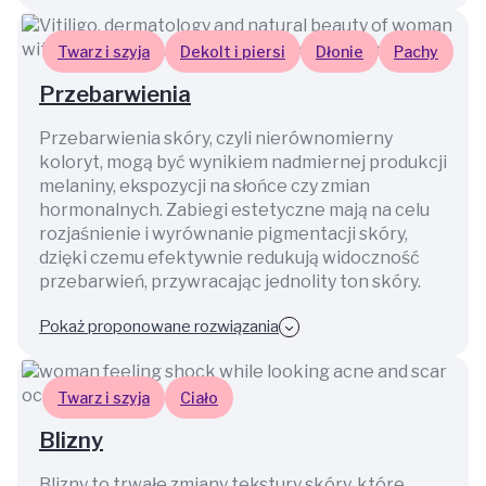
Twarz i szyja
Dekolt i piersi
Dłonie
Pachy
Przebarwienia
Przebarwienia skóry, czyli nierównomierny
koloryt, mogą być wynikiem nadmiernej produkcji
melaniny, ekspozycji na słońce czy zmian
hormonalnych. Zabiegi estetyczne mają na celu
rozjaśnienie i wyrównanie pigmentacji skóry,
dzięki czemu efektywnie redukują widoczność
przebarwień, przywracając jednolity ton skóry.
Pokaż proponowane rozwiązania
Twarz i szyja
Ciało
Blizny
Blizny to trwałe zmiany tekstury skóry, które