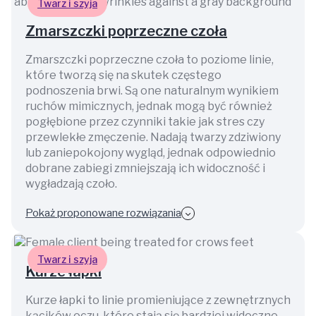
Twarz i szyja
Zmarszczki poprzeczne czoła
Zmarszczki poprzeczne czoła to poziome linie,
które tworzą się na skutek częstego
podnoszenia brwi. Są one naturalnym wynikiem
ruchów mimicznych, jednak mogą być również
pogłębione przez czynniki takie jak stres czy
przewlekłe zmęczenie. Nadają twarzy zdziwiony
lub zaniepokojony wygląd, jednak odpowiednio
dobrane zabiegi zmniejszają ich widoczność i
wygładzają czoło.
Pokaż proponowane rozwiązania
Twarz i szyja
Kurze łapki
Kurze łapki to linie promieniujące z zewnętrznych
kącików oczu, które stają się bardziej widoczne