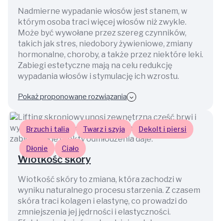
Nadmierne wypadanie włosów jest stanem, w
którym osoba traci więcej włosów niż zwykle.
Może być wywołane przez szereg czynników,
takich jak stres, niedobory żywieniowe, zmiany
hormonalne, choroby, a także przez niektóre leki.
Zabiegi estetyczne mają na celu redukcję
wypadania włosów i stymulację ich wzrostu.
Pokaż proponowane rozwiązania
Brzuch i talia
Twarz i szyja
Dekolt i piersi
Dłonie
Ciało
Wiotkość skóry
Wiotkość skóry to zmiana, która zachodzi w
wyniku naturalnego procesu starzenia. Z czasem
skóra traci kolagen i elastynę, co prowadzi do
zmniejszenia jej jędrności i elastyczności.