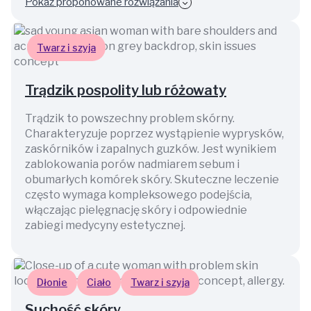
Pokaż proponowane rozwiązania
Twarz i szyja
Trądzik pospolity lub różowaty
Trądzik to powszechny problem skórny.
Charakteryzuje poprzez wystąpienie wyprysków,
zaskórników i zapalnych guzków. Jest wynikiem
zablokowania porów nadmiarem sebum i
obumarłych komórek skóry. Skuteczne leczenie
często wymaga kompleksowego podejścia,
włączając pielęgnację skóry i odpowiednie
zabiegi medycyny estetycznej.
Dłonie
Ciało
Twarz i szyja
Suchość skóry