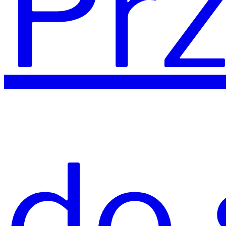
Prz
do 