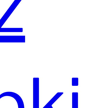
ź
pki