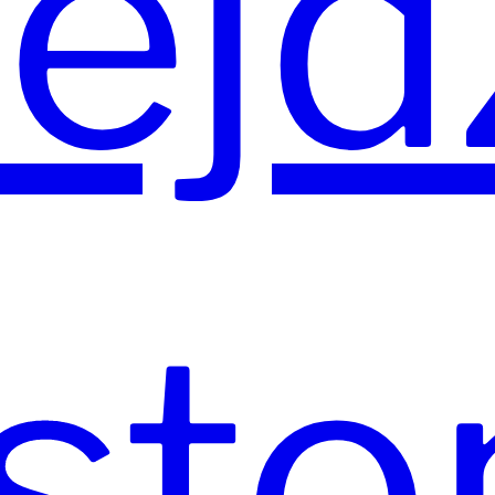
ejd
sto