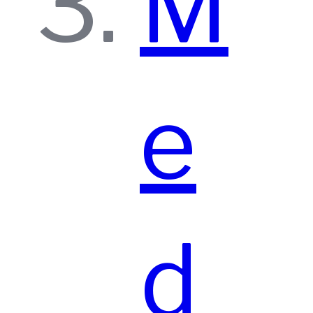
M
e
d