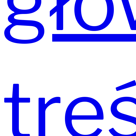
głó
tre