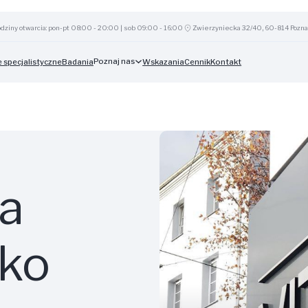
dziny otwarcia: pon-pt 08:00 - 20:00 | sob 09:00 - 16:00
Zwierzyniecka 32/40, 60-814 Pozna
Poznaj nas
 specjalistyczne
Badania
Wskazania
Cennik
Kontakt
a
bko