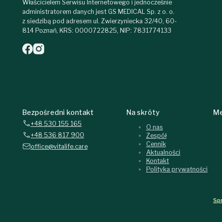
Właścicielem Serwisu Internetowego i jednocześnie
administratorem danych jest GS MEDICAL Sp. z o. o.
z siedzibą pod adresem ul. Zwierzyniecka 32/40, 60-
814 Poznań, KRS: 0000722825, NIP: 7831774133
Bezpośredni kontakt
Na skróty
Me
+48 530 155 165
O nas
+48 536 817 900
Zespół
Cennik
office@vitalife.care
Aktualności
Kontakt
Polityka prywatności
Spr