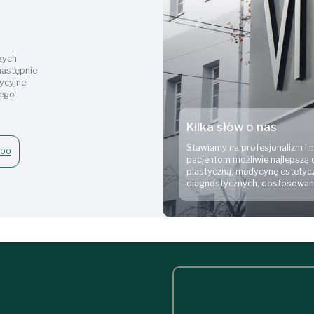
zych
 następnie
dycyjne
zego
Kilka słów o nas
Stawiamy na profesjonalizm i
900
pacjentom możliwie najlepszą o
plastyczną, medycynę estetycz
diagnostycznych, dostosowany