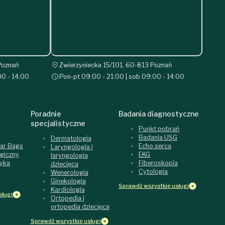
Poznań
Zwierzyniecka 15/101, 60-813 Poznań
00 - 14:00
Pon-pt 09:00 - 21:00 | sob 09:00 - 14:00
Poradnie
Badania diagnostyczne
specjalistyczne
Punkt pobrań
Badania USG
Dermatologia
lar Bags
Echo serca
Laryngologia i
rgiczny
EKG
laryngologia
tyka
Fiberoskopia
dziecięca
Cytologia
Wenerologia
Ginekologia
Sprawdź wszystkie usługi
Kardiologia
sługi
Ortopedia i
ortopedia dziecięca
Sprawdź wszystkie usługi