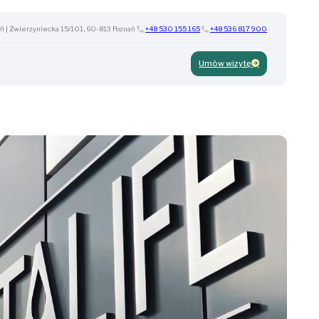
ń | Zwierzyniecka 15/101, 60-813 Poznań
+48 530 155 165
+48 536 817 900
Umów wizytę