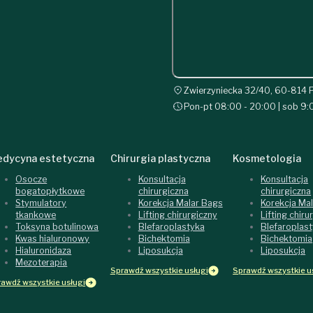
Zwierzyniecka 32/40, 60-814 
Pon-pt 08:00 - 20:00 | sob 9:
dycyna estetyczna
Chirurgia plastyczna
Kosmetologia
Osocze
Konsultacja
Konsultacja
bogatopłytkowe
chirurgiczna
chirurgiczna
Stymulatory
Korekcja Malar Bags
Korekcja Ma
tkankowe
Lifting chirurgiczny
Lifting chiru
Toksyna botulinowa
Blefaroplastyka
Blefaroplas
Kwas hialuronowy
Bichektomia
Bichektomia
Hialuronidaza
Liposukcja
Liposukcja
Mezoterapia
Sprawdź wszystkie usługi
Sprawdź wszystkie u
awdź wszystkie usługi