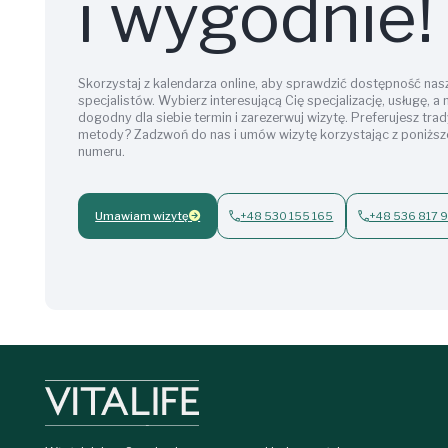
i wygodnie!
Skorzystaj z kalendarza online, aby sprawdzić dostępność nas
specjalistów. Wybierz interesującą Cię specjalizację, usługę, a
dogodny dla siebie termin i zarezerwuj wizytę. Preferujesz tra
metody? Zadzwoń do nas i umów wizytę korzystając z poniżs
numeru.
Umawiam wizytę
+48 530 155 165
+48 536 817 