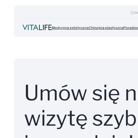
Go
Medycyna estetyczna
Chirurgia plastyczna
Poradnie
Umów się n
wizytę szy