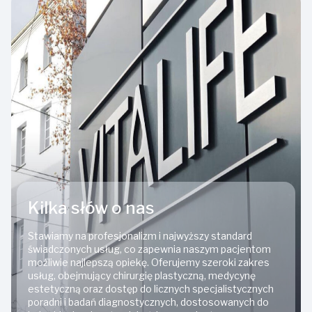
Kilka słów o nas
Stawiamy na profesjonalizm i najwyższy standard
świadczonych usług, co zapewnia naszym pacjentom
możliwie najlepszą opiekę. Oferujemy szeroki zakres
usług, obejmujący chirurgię plastyczną, medycynę
estetyczną oraz dostęp do licznych specjalistycznych
poradni i badań diagnostycznych, dostosowanych do