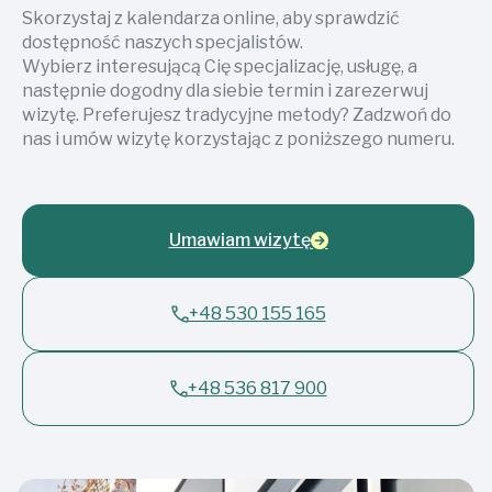
Skorzystaj z kalendarza online, aby sprawdzić
dostępność naszych specjalistów.
Wybierz interesującą Cię specjalizację, usługę, a
następnie dogodny dla siebie termin i zarezerwuj
wizytę. Preferujesz tradycyjne metody? Zadzwoń do
nas i umów wizytę korzystając z poniższego numeru.
Umawiam wizytę
+48 530 155 165
+48 536 817 900