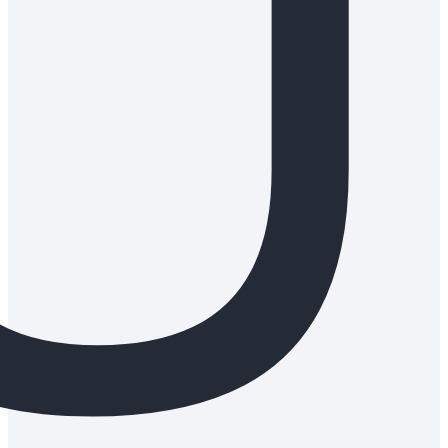
plas
med