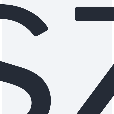
s
potr