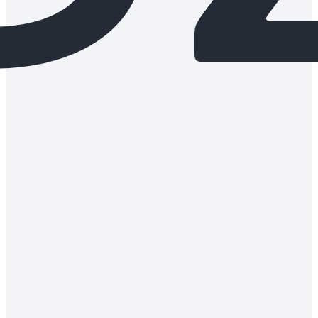
każ
pacj