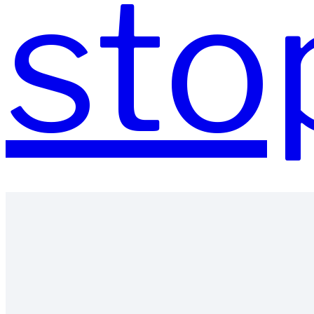
sto
usłu
co