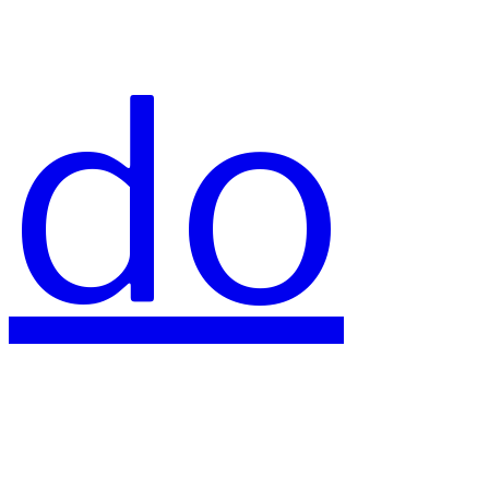
do
świa