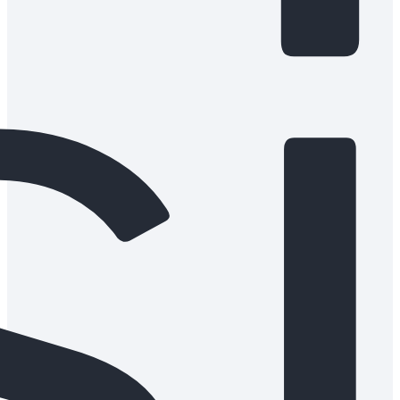
s
oraz
dost