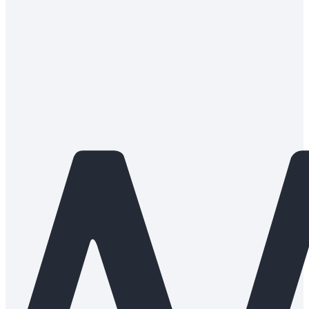
w
bad
diag