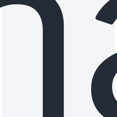
n
pora