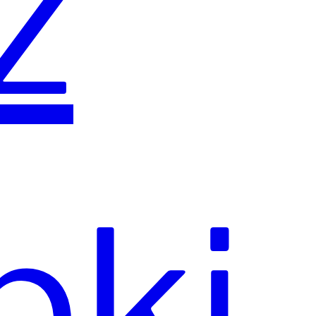
ź
pki