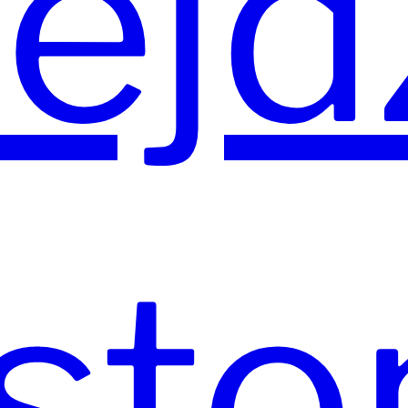
ejd
sto