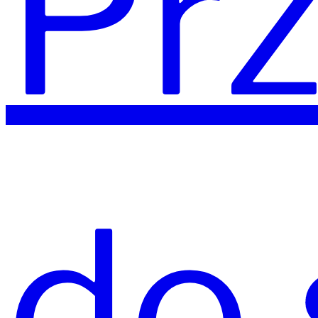
Prz
do 