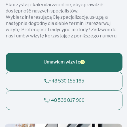
Skorzystaj z kalendarza online, aby sprawdzić
dostępność naszych specjalistów.
Wybierz interesującą Cię specjalizację, usługę, a
następnie dogodny dla siebie termin i zarezerwuj
wizytę. Preferujesz tradycyjne metody? Zadzwoń do
nas i umów wizytę korzystając z poniższego numeru.
Umawiam wizytę
+48 530 155 165
+48 536 817 900