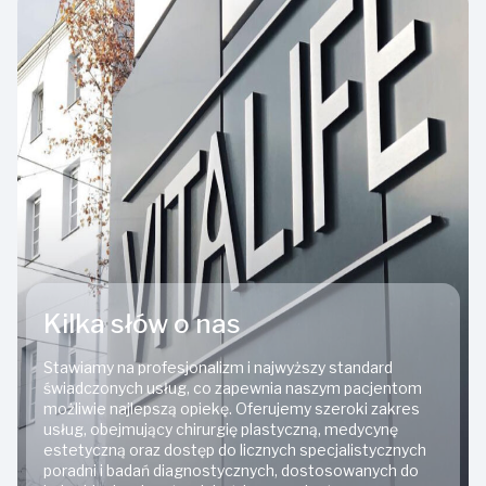
Kilka słów o nas
Stawiamy na profesjonalizm i najwyższy standard
świadczonych usług, co zapewnia naszym pacjentom
możliwie najlepszą opiekę. Oferujemy szeroki zakres
usług, obejmujący chirurgię plastyczną, medycynę
estetyczną oraz dostęp do licznych specjalistycznych
poradni i badań diagnostycznych, dostosowanych do