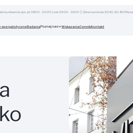
dziny otwarcia: pon-pt 08:00 - 20:00 | sob 09:00 - 16:00
Zwierzyniecka 32/40, 60-814 Pozna
Poznaj nas
 specjalistyczne
Badania
Wskazania
Cennik
Kontakt
a
bko