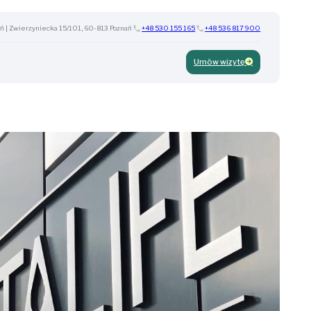
ń | Zwierzyniecka 15/101, 60-813 Poznań
+48 530 155 165
+48 536 817 900
Umów wizytę