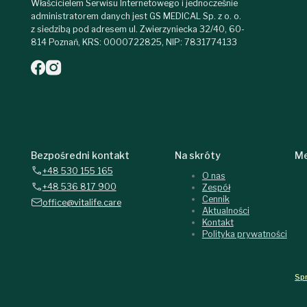
Właścicielem Serwisu Internetowego i jednocześnie
administratorem danych jest GS MEDICAL Sp. z o. o.
z siedzibą pod adresem ul. Zwierzyniecka 32/40, 60-
814 Poznań, KRS: 0000722825, NIP: 7831774133
Bezpośredni kontakt
Na skróty
Me
+48 530 155 165
O nas
+48 536 817 900
Zespół
Cennik
office@vitalife.care
Aktualności
Kontakt
Polityka prywatności
Spr