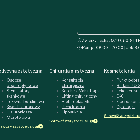
Zwierzyniecka 32/40, 60-814 
Pon-pt 08:00 - 20:00 | sob 9:
dycyna estetyczna
Chirurgia plastyczna
Kosmetologia
Osocze
Konsultacja
Punkt pobra
bogatopłytkowe
chirurgiczna
Badania US
Stymulatory
Korekcja Malar Bags
Echo serca
tkankowe
Lifting chirurgiczny
EKG
Toksyna botulinowa
Blefaroplastyka
Fiberoskopi
Kwas hialuronowy
Bichektomia
Cytologia
Hialuronidaza
Liposukcja
Sprawdź wszystkie u
Mezoterapia
Sprawdź wszystkie usługi
awdź wszystkie usługi