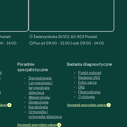
Poznań
Zwierzyniecka 15/101, 60-813 Poznań
00 - 14:00
Pon-pt 09:00 - 21:00 | sob 09:00 - 14:00
Poradnie
Badania diagnostyczne
specjalistyczne
ń
Punkt pobrań
G
Badania USG
Dermatologia
Echo serca
Laryngologia i
EKG
laryngologia
a
Fiberoskopia
dziecięca
Cytologia
Wenerologia
Ginekologia
sługi
Sprawdź wszystkie usługi
Kardiologia
Ortopedia i
ortopedia dziecięca
Sprawdź wszystkie usługi