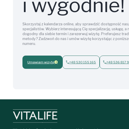
i wygodnie!
Skorzystaj z kalendarza online, aby sprawdzić dostępność nas
specjalistów. Wybierz interesującą Cię specjalizację, usługę, a
dogodny dla siebie termin i zarezerwuj wizytę. Preferujesz tra
metody? Zadzwoń do nas i umów wizytę korzystając z poniżs
numeru.
Umawiam wizytę
+48 530 155 165
+48 536 817 