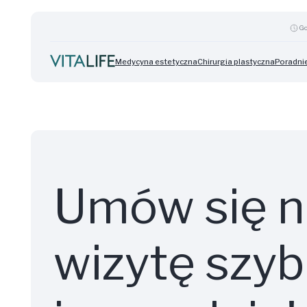
Go
Medycyna estetyczna
Chirurgia plastyczna
Poradnie
Umów się n
wizytę szy