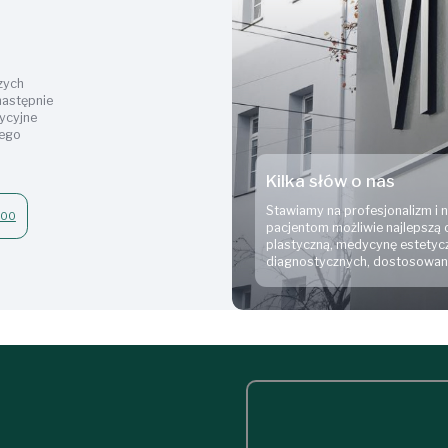
zych
 następnie
dycyjne
zego
Kilka słów o nas
Stawiamy na profesjonalizm i
900
pacjentom możliwie najlepszą o
plastyczną, medycynę estetycz
diagnostycznych, dostosowany