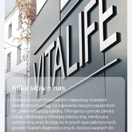
Kilka słów o nas
Stawiamy na profesjonalizm i najwyższy standard
świadczonych usług, co zapewnia naszym pacjentom
możliwie najlepszą opiekę. Oferujemy szeroki zakres
usług, obejmujący chirurgię plastyczną, medycynę
estetyczną oraz dostęp do licznych specjalistycznych
poradni i badań diagnostycznych, dostosowanych do