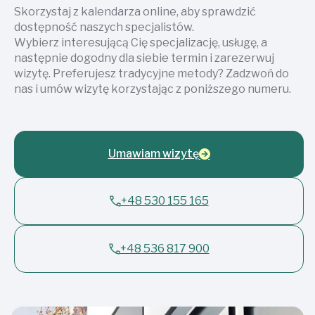
Skorzystaj z kalendarza online, aby sprawdzić
dostępność naszych specjalistów.
Wybierz interesującą Cię specjalizację, usługę, a
następnie dogodny dla siebie termin i zarezerwuj
wizytę. Preferujesz tradycyjne metody? Zadzwoń do
nas i umów wizytę korzystając z poniższego numeru.
Umawiam wizytę
+48 530 155 165
+48 536 817 900