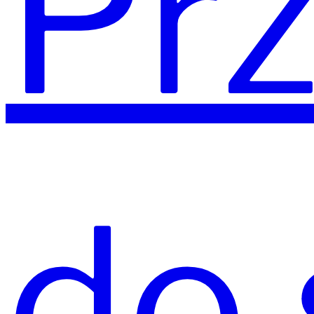
Prz
do 