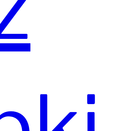
ź
pki