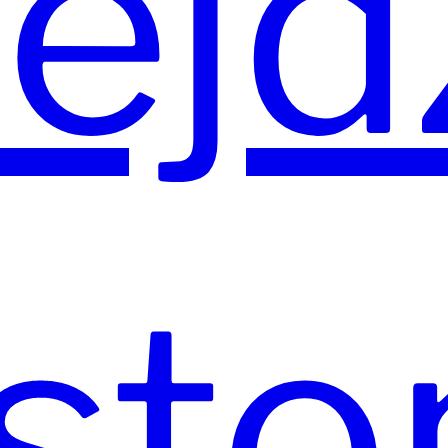
ejd
sto